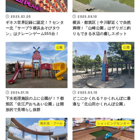
2025.03.20
2025.08.10
ギネス世界記録に認定！？センタ
横浜・都筑区｜中川駅近くで自然
ー北「サープラ横浜あそびタウ
満喫！「山崎公園」はザリガニ釣
ン」はクレーンゲーム555台！
りもできる水辺の癒しスポット
公園
公園
2024.01.15
2025.05.10
下水処理施設の上に公園が！？都
どこにかくれる？かくれんぼに最
筑区「佐江戸おちあい公園」は開
適な「北山田かくれんぼ公園」
放的で見晴らし抜群
海水浴・プール
ショッピングセンター