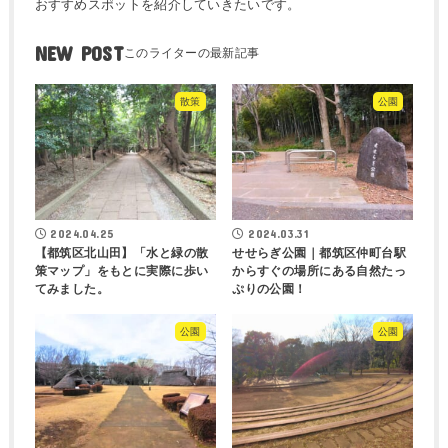
おすすめスポットを紹介していきたいです。
NEW POST
散策
公園
2024.04.25
2024.03.31
【都筑区北山田】「水と緑の散
せせらぎ公園｜都筑区仲町台駅
策マップ」をもとに実際に歩い
からすぐの場所にある自然たっ
てみました。
ぷりの公園！
公園
公園