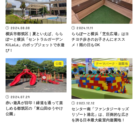
2024.08.08
2024.11.11
横浜市都筑区｜夏といえば、らら
ららぽーと横浜「芝生広場」はヨ
ぽーと横浜「セントラルガーデン
チヨチ歩きのお子さんにオスス
KiLaLa」のポップジェットで水遊
メ！雨の日もOK
び！
公園
テーマパーク・遊園地
2024.07.29
赤い遊具が目印！緑道を通って楽
2023.12.12
しめる都筑区の「東山田ゆうやけ
センター南「ファンタジーキッズ
公園」
リゾート港北」は、圧倒的な広さ
を誇る日本最大級室内遊園地！