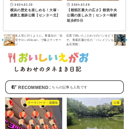
2024.03.30
2024.03.28
横浜の歴史を楽しめる！大塚・
【都筑区最大の広さ】都筑中央
歳勝土遺跡公園【センター北】
公園の楽しみ方｜センター南駅
徒歩約5分
友人宅に行くように。青葉台の「自
石窯で焼いたこだわりのパンをどう
宅サロン4Clover」で極上マッサー
ぞ。青葉区藤が丘の「パンメゾンも
ジ
あ石窯館」
RECOMMEND
テーマパーク・遊園地
公園