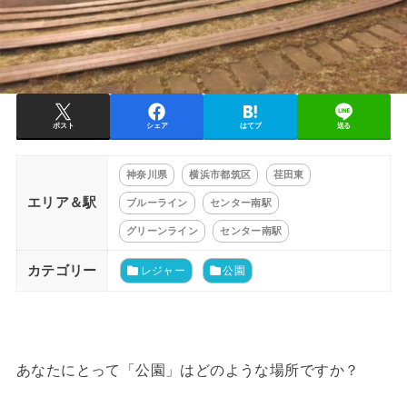
ポスト
シェア
はてブ
送る
神奈川県
横浜市都筑区
荏田東
エリア＆駅
ブルーライン
センター南駅
グリーンライン
センター南駅
カテゴリー
レジャー
公園
あなたにとって「公園」はどのような場所ですか？