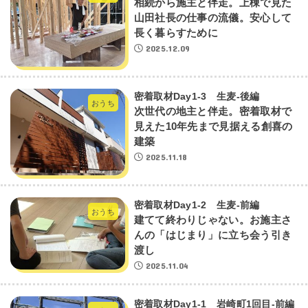
相続から施主と伴走。上棟で見た
山田社長の仕事の流儀。安心して
長く暮らすために
2025.12.09
密着取材Day1-3 生麦-後編
おうち
次世代の地主と伴走。密着取材で
見えた10年先まで見据える創喜の
建築
2025.11.18
密着取材Day1-2 生麦-前編
おうち
建てて終わりじゃない。お施主さ
んの「はじまり」に立ち会う引き
渡し
2025.11.04
密着取材Day1-1 岩崎町1回目-前編