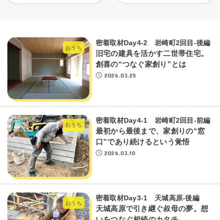
密着取材Day4-2 岩崎町2回目-後編
おうち
旧宅の建具を活かす二世帯住宅。
創喜の“つなぐ家創り”とは
2026.03.25
密着取材Day4-1 岩崎町2回目-前編
おうち
最初から最後まで、家創りの“窓
口”であり続けるという覚悟
2026.03.10
密着取材Day3-1 天城高原‐後編
おうち
天城高原で引き継ぐ叔母の夢。想
いをつなぐ相続のカタチ