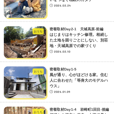
2026.02.24
密着取材Day2-1 天城高原‐前編
おうち
はじまりはキッチン修理。相続し
た土地を困りごとにしない、別荘
地・天城高原での家づくり
2026.02.10
密着取材Day1-5
おうち
風が通り、心がほどける家。住む
人に合わせた「等身大のモデルハ
ウス」
2026.01.09
密着取材Day1-4 岩崎町1回目-後編
おうち