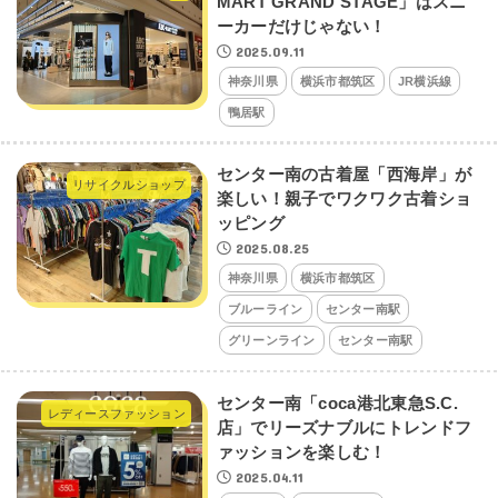
MART GRAND STAGE」はスニ
ーカーだけじゃない！
2025.09.11
神奈川県
横浜市都筑区
JR横浜線
鴨居駅
センター南の古着屋「西海岸」が
リサイクルショップ
楽しい！親子でワクワク古着ショ
ッピング
2025.08.25
神奈川県
横浜市都筑区
ブルーライン
センター南駅
グリーンライン
センター南駅
センター南「coca港北東急S.C.
レディースファッション
店」でリーズナブルにトレンドフ
ァッションを楽しむ！
2025.04.11