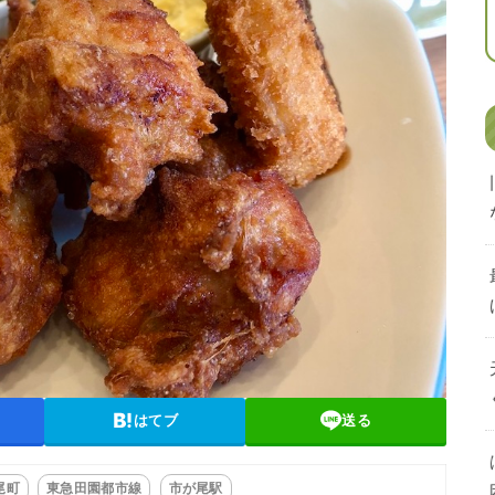
はてブ
送る
尾町
東急田園都市線
市が尾駅