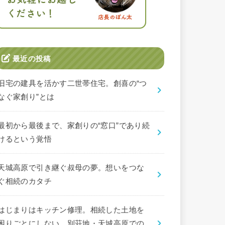
最近の投稿
旧宅の建具を活かす二世帯住宅。創喜の“つ
なぐ家創り”とは
最初から最後まで、家創りの“窓口”であり続
けるという覚悟
天城高原で引き継ぐ叔母の夢。想いをつな
ぐ相続のカタチ
はじまりはキッチン修理。相続した土地を
困りごとにしない、別荘地・天城高原での