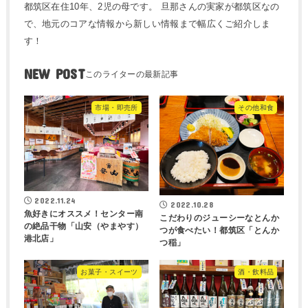
都筑区在住10年、2児の母です。 旦那さんの実家が都筑区なの
で、地元のコアな情報から新しい情報まで幅広くご紹介しま
す！
NEW POST
市場・即売所
その他和食
2022.11.24
2022.10.28
魚好きにオススメ！センター南
こだわりのジューシーなとんか
の絶品干物「山安（やまやす）
つが食べたい！都筑区「とんか
港北店」
つ稲」
お菓子・スイーツ
酒・飲料品