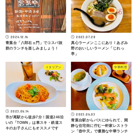
2024.12.16
2023.07.28
青葉台「八郎右ェ門」でコスパ抜
真心ラーメンここにあり！あざみ
群のランチを楽しみましょう！
野のおいしいラーメン「じれっ
亭」
イタリアン
中華料理
2023.06.14
2023.06.03
市が尾駅から徒歩7分！国道246沿
青葉台駅からバスにゆられて、閑
いの「TOWN」は車スキ・鉄道ス
静な住宅街に佇む一軒家レストラ
キのお子さんにもオススメです
ン「壺中天」で優雅な中華ランチ