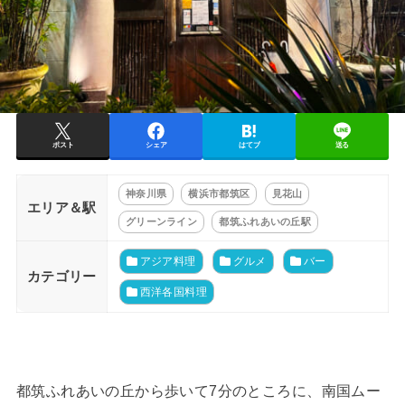
ポスト
シェア
はてブ
送る
神奈川県
横浜市都筑区
見花山
エリア＆駅
グリーンライン
都筑ふれあいの丘駅
アジア料理
グルメ
バー
カテゴリー
西洋各国料理
都筑ふれあいの丘から歩いて7分のところに、南国ムー