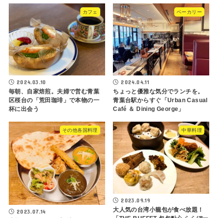
カフェ
ベーカリー
2024.03.10
2024.04.11
毎朝、自家焙煎。夫婦で営む青葉
ちょっと優雅な気分でランチを。
区桜台の「荒田珈琲」で本物の一
青葉台駅からすぐ「Urban Casual
杯に出会う
Café ＆ Dining George」
その他各国料理
中華料理
2023.09.19
大人気の台湾小籠包が食べ放題！
2023.07.14