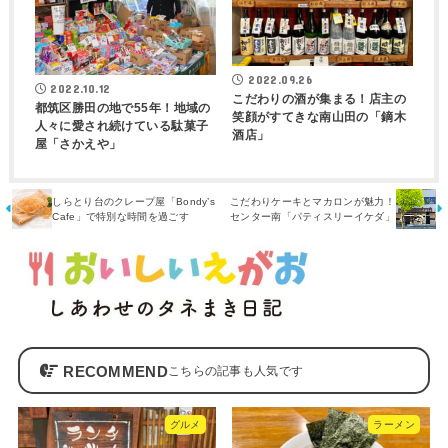
2022.09.26
2022.10.12
こだわりの酒が集まる！店主の
都筑区勝田の地で55年！地域の
笑顔がすてきな南山田の「鏑木
人々に愛され続けている駄菓子
酒店」
屋「さかえや」
しらとり台のクレープ屋「Bondy’s
こだわりケーキとマカロンが魅力！
Cafe」で特別な時間を過ごす
センター南「パティスリーイケダ」
RECOMMEND
グルメ
ラーメン