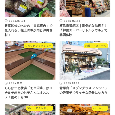
2025.07.08
2025.03.25
青葉区柿の木台の「田原精肉」で
横浜市都筑区｜圧倒的な品揃え！
仕入れる、極上の希少肉と沖縄食
「韓国スーパーリトルソウル」で
材！
韓国体験
ショッピングセンター
お菓子・スイーツ
2024.11.11
2023.01.08
ららぽーと横浜「芝生広場」はヨ
青葉台「メゾングラス アンジュ」
チヨチ歩きのお子さんにオスス
の洋菓子でリッチな気分になろう
メ！雨の日もOK
宝石・アクセサリー
ベーカリー