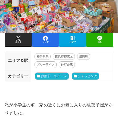
ポスト
シェア
はてブ
送る
神奈川県
横浜市都筑区
勝田町
エリア＆駅
ブルーライン
仲町台駅
カテゴリー
お菓子・スイーツ
ショッピング
私が小学生の頃、家の近くにお気に入りの駄菓子屋があ
りました。