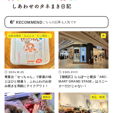
RECOMMEND
お好み焼き・もんじゃ・たこ焼き・やきそば
靴
2024.10.25
2025.09.11
青葉台「せっちゃん」で家庭の味
【都筑区】ららぽーと横浜「ABC-
とはひと味違う、ふわふわのお好
MART GRAND STAGE」はスニー
み焼きを気軽にテイクアウト！
カーだけじゃない！
精肉店
食品・雑貨