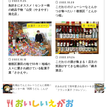
2022.11.24
2022.10.28
魚好きにオススメ！センター南
こだわりのジューシーなとんか
の絶品干物「山安（やまやす）
つが食べたい！都筑区「とんか
港北店」
つ稲」
お菓子・スイーツ
酒・飲料品
2022.09.26
2022.10.12
こだわりの酒が集まる！店主の
都筑区勝田の地で55年！地域の
笑顔がすてきな南山田の「鏑木
人々に愛され続けている駄菓子
酒店」
屋「さかえや」
名物おでんとカレーうどんに感動！
すみれが丘で長年愛されるケーキ店
センター南「関西うどん こんぴ
「フランス菓子 フロレゾン」
ら」