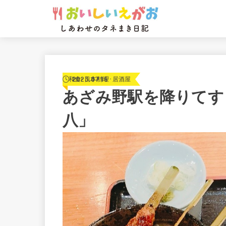
2023.07.16
和食･日本料理･居酒屋
あざみ野駅を降りてす
八」