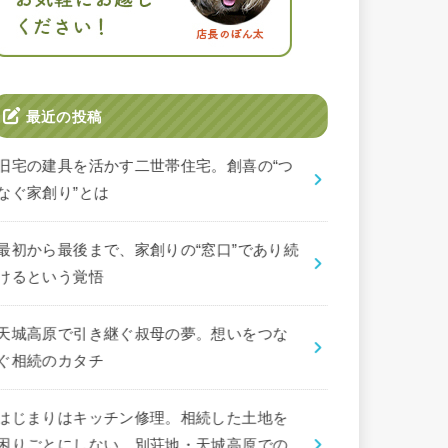
最近の投稿
旧宅の建具を活かす二世帯住宅。創喜の“つ
なぐ家創り”とは
最初から最後まで、家創りの“窓口”であり続
けるという覚悟
天城高原で引き継ぐ叔母の夢。想いをつな
ぐ相続のカタチ
はじまりはキッチン修理。相続した土地を
困りごとにしない、別荘地・天城高原での