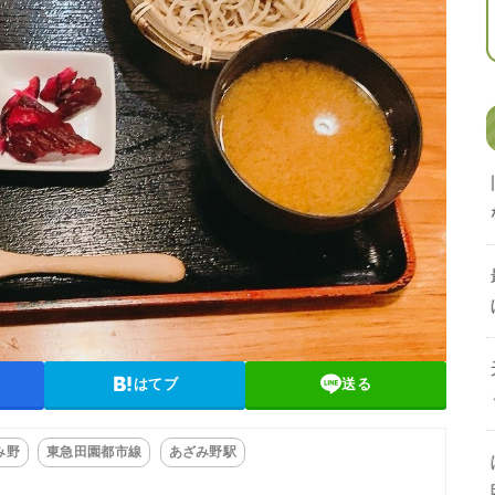
はてブ
送る
み野
東急田園都市線
あざみ野駅