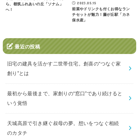
2023.05.15
ら、都筑ふれあいの丘「ソナム」
前菜やドリンクも付くお得なラン
へ！
チセットが魅力！藤が丘駅「カネ
保水産」
最近の投稿
旧宅の建具を活かす二世帯住宅。創喜の“つなぐ家
創り”とは
最初から最後まで、家創りの“窓口”であり続けると
いう覚悟
天城高原で引き継ぐ叔母の夢。想いをつなぐ相続
のカタチ