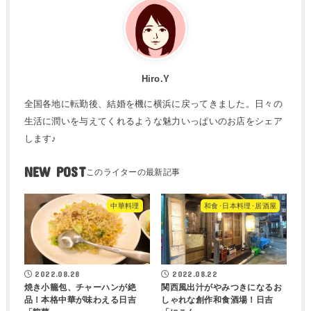
Hiro.Y
全国各地に転勤後、結婚を機に横浜に戻ってきました。日々の
生活に潤いを与えてくれるような魅力いっぱいのお店をシェア
します♪
NEW POST
中華料理
和食･日本料理･居酒屋
2022.08.28
2022.08.22
焼き小籠包、チャーハンが絶
関西風出汁がやみつきになるお
品！本格中華が味わえる日吉
しゃれな創作和食酒場！日吉