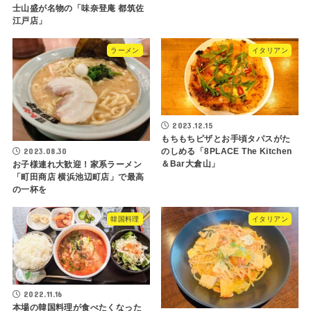
士山盛が名物の「味奈登庵 都筑佐
江戸店」
ラーメン
イタリアン
2023.12.15
もちもちピザとお手頃タパスがた
2023.08.30
のしめる「8PLACE The Kitchen
＆Bar大倉山」
お子様連れ大歓迎！家系ラーメン
「町田商店 横浜池辺町店」で最高
の一杯を
韓国料理
イタリアン
2022.11.16
本場の韓国料理が食べたくなった