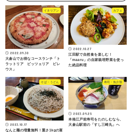
イタリアン
カフェ
2022.10.27
2022.09.30
江田駅で自然食を楽しむ！
大倉山でお得なコースランチ「ト
「maaru」の自家栽培野菜を使っ
ラットリア ピッツェリア ピレ
た絶品料理
ウス」
そば・うどん
寿司・魚介類
2023.09.25
本格江戸前寿司をたのしむなら、
2023.10.17
大倉山駅前の「すし三崎丸」へ
なんと麺の増量無料！重さ1kgの富