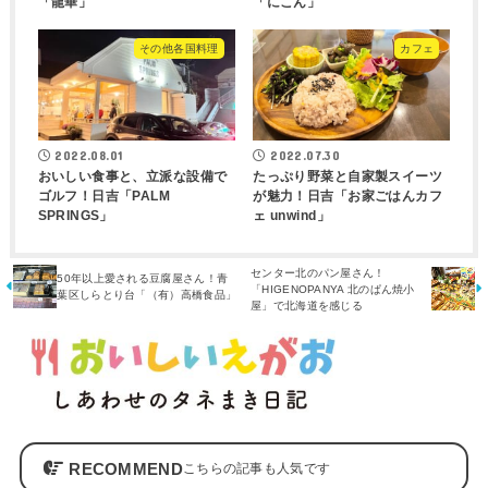
「龍華」
「にこん」
その他各国料理
カフェ
2022.07.30
2022.08.01
たっぷり野菜と自家製スイーツ
おいしい食事と、立派な設備で
が魅力！日吉「お家ごはんカフ
ゴルフ！日吉「PALM
ェ unwind」
SPRINGS」
センター北のパン屋さん！
50年以上愛される豆腐屋さん！青
「HIGENOPANYA 北のぱん焼小
葉区しらとり台「（有）高橋食品」
屋」で北海道を感じる
RECOMMEND