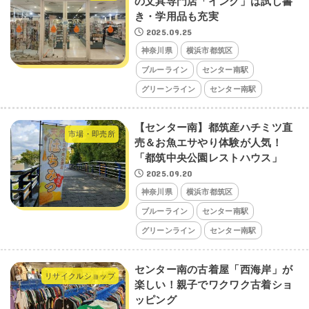
の文具専門店「インク」は試し書
き・学用品も充実
2025.09.25
神奈川県
横浜市都筑区
ブルーライン
センター南駅
グリーンライン
センター南駅
【センター南】都筑産ハチミツ直
市場・即売所
売＆お魚エサやり体験が人気！
「都筑中央公園レストハウス」
2025.09.20
神奈川県
横浜市都筑区
ブルーライン
センター南駅
グリーンライン
センター南駅
センター南の古着屋「西海岸」が
リサイクルショップ
楽しい！親子でワクワク古着ショ
ッピング