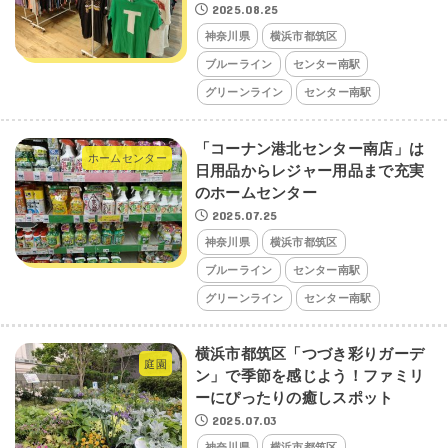
2025.08.25
神奈川県
横浜市都筑区
ブルーライン
センター南駅
グリーンライン
センター南駅
「コーナン港北センター南店」は
ホームセンター
日用品からレジャー用品まで充実
のホームセンター
2025.07.25
神奈川県
横浜市都筑区
ブルーライン
センター南駅
グリーンライン
センター南駅
横浜市都筑区「つづき彩りガーデ
庭園
ン」で季節を感じよう！ファミリ
ーにぴったりの癒しスポット
2025.07.03
神奈川県
横浜市都筑区