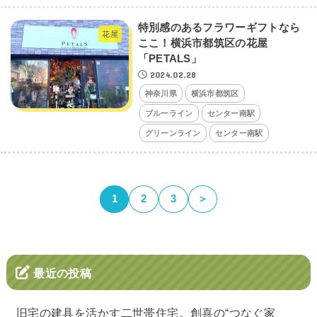
特別感のあるフラワーギフトなら
花屋
ここ！横浜市都筑区の花屋
「PETALS」
2024.02.28
神奈川県
横浜市都筑区
ブルーライン
センター南駅
グリーンライン
センター南駅
1
2
3
＞
最近の投稿
旧宅の建具を活かす二世帯住宅。創喜の“つなぐ家