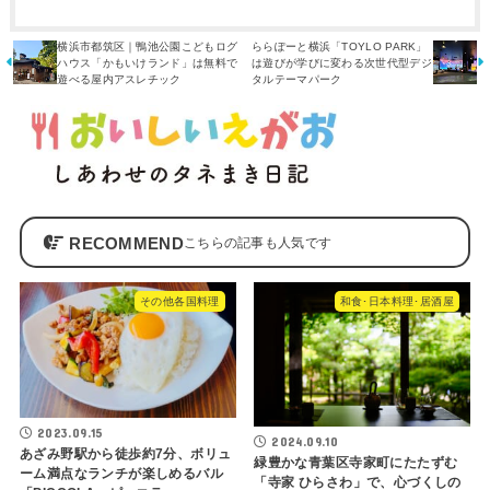
横浜市都筑区｜鴨池公園こどもログ
ららぽーと横浜「TOYLO PARK」
ハウス「かもいけランド」は無料で
は遊びが学びに変わる次世代型デジ
遊べる屋内アスレチック
タルテーマパーク
RECOMMEND
その他各国料理
和食･日本料理･居酒屋
2023.09.15
2024.09.10
あざみ野駅から徒歩約7分、ボリュ
緑豊かな青葉区寺家町にたたずむ
ーム満点なランチが楽しめるバル
「寺家 ひらさわ」で、心づくしの