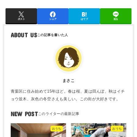
ポスト
シェア
はてブ
送る
ABOUT US
まさこ
青葉区に住み始めて15年ほど。春は桜、夏は田んぼ、秋はイチ
ョウ並木、灰色の冬空さえも美しい。この街が大好きです。
NEW POST
おうち
おうち