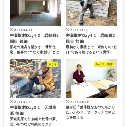
2026.03.25
2026.03.10
密着取材Day4-2 岩崎町2
密着取材Day4-1 岩崎町2
回目-後編
回目-前編
旧宅の建具を活かす二世帯住
最初から最後まで、家創りの“窓
宅。創喜の“つなぐ家創り”とは
口”であり続けるという覚悟
おうち
カイロ・整体
2026.02.24
2025.08.20
密着取材Day3-1 天城高
藤が丘「整体院なおのてもかり
たい」のフェザータッチで体と
原‐後編
心を整える
天城高原で引き継ぐ叔母の夢。
想いをつなぐ相続のカタチ