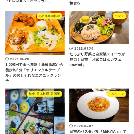
「PICCOLA～ピッコラ～」
和食を
その他各国料理
カフェ
2022.07.30
たっぷり野菜と自家製スイーツが
2023.06.28
魅力！日吉「お家ごはんカフェ
1,000円で食べ放題！新横浜駅から
unwind」
徒歩約3分「オリエンタルテーブ
ル」のおしゃれなエスニックラン
チ
和食･日本料理･居酒屋
イタリアン
2024.03.07
日吉のパスタバル「MiKiYA’s」で