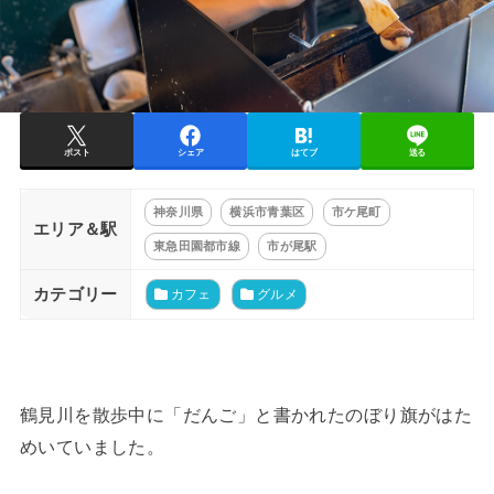
ポスト
シェア
はてブ
送る
神奈川県
横浜市青葉区
市ケ尾町
エリア＆駅
東急田園都市線
市が尾駅
カテゴリー
カフェ
グルメ
鶴見川を散歩中に「だんご」と書かれたのぼり旗がはた
めいていました。