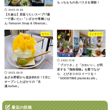
もっちもちの生パスタを堪能！
2023.12.06
【大倉山】若返りたいスープ!?週
一で通いたい「いざかや青鯛ごは
ん-Yakuzen Soup & Obanzai」
カフェ
インテリア
2023.11.10
「ブコツさ」と「かわいい」が同
居する『塊根植物』を愛でなが
2023.08.13
ら、とびきりのスイーツを！
あざみ野駅から徒歩約6分！5月に
「GOODTIME plants&cafe」
オープンしたばかりの「氷
凛.kahon」
最近の投稿