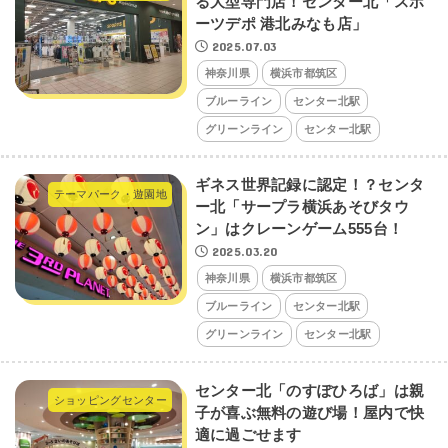
る大型専門店！センター北「スポ
ーツデポ 港北みなも店」
2025.07.03
神奈川県
横浜市都筑区
ブルーライン
センター北駅
グリーンライン
センター北駅
ギネス世界記録に認定！？センタ
テーマパーク・遊園地
ー北「サープラ横浜あそびタウ
ン」はクレーンゲーム555台！
2025.03.20
神奈川県
横浜市都筑区
ブルーライン
センター北駅
グリーンライン
センター北駅
センター北「のすぽひろば」は親
ショッピングセンター
子が喜ぶ無料の遊び場！屋内で快
適に過ごせます