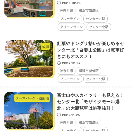
2025.02.20
神奈川県
横浜市都筑区
ブルーライン
センター北駅
グリーンライン
センター北駅
紅葉やドングリ拾いが楽しめるセ
公園
ンター北「吾妻山公園」は電車好
きにもオススメ！
2024.12.24
神奈川県
横浜市都筑区
ブルーライン
センター北駅
富士山やスカイツリーも見える！
テーマパーク・遊園地
センター北「モザイクモール港
北」の大観覧車は眺望抜群！
2024.11.25
神奈川県
横浜市都筑区
ブルーライン
センター北駅