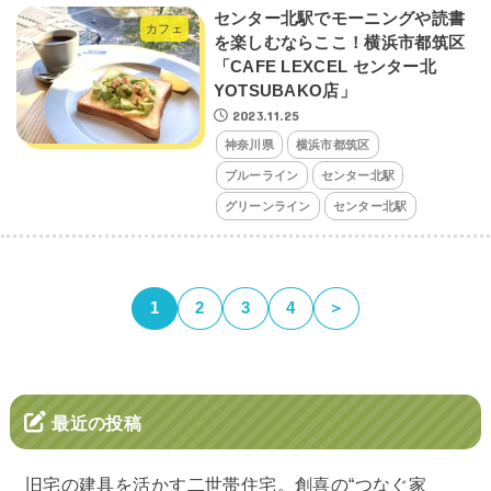
センター北駅でモーニングや読書
カフェ
を楽しむならここ！横浜市都筑区
「CAFE LEXCEL センター北
YOTSUBAKO店」
2023.11.25
神奈川県
横浜市都筑区
ブルーライン
センター北駅
グリーンライン
センター北駅
1
2
3
4
＞
最近の投稿
旧宅の建具を活かす二世帯住宅。創喜の“つなぐ家