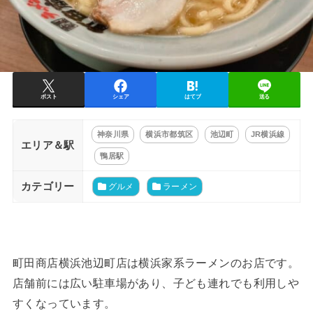
ポスト
シェア
はてブ
送る
神奈川県
横浜市都筑区
池辺町
JR横浜線
エリア＆駅
鴨居駅
カテゴリー
グルメ
ラーメン
町田商店横浜池辺町店は横浜家系ラーメンのお店です。
店舗前には広い駐車場があり、子ども連れでも利用しや
すくなっています。