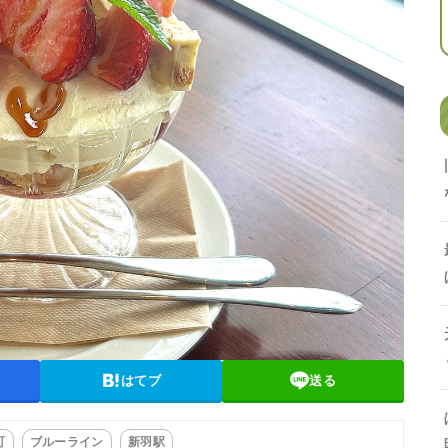
はてブ
送る
町
ブルーライン
新羽駅