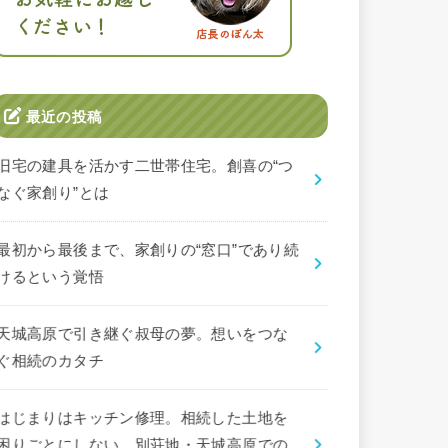
最近の投稿
旧宅の建具を活かす二世帯住宅。創喜の“つ
なぐ家創り”とは
最初から最後まで、家創りの“窓口”であり続
けるという覚悟
天城高原で引き継ぐ叔母の夢。想いをつな
ぐ相続のカタチ
はじまりはキッチン修理。相続した土地を
困りごとにしない、別荘地・天城高原での