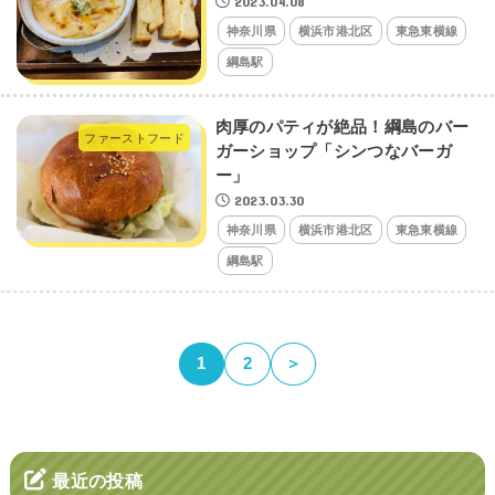
2023.04.08
神奈川県
横浜市港北区
東急東横線
綱島駅
肉厚のパティが絶品！綱島のバー
ファーストフード
ガーショップ「シンつなバーガ
ー」
2023.03.30
神奈川県
横浜市港北区
東急東横線
綱島駅
1
2
＞
最近の投稿