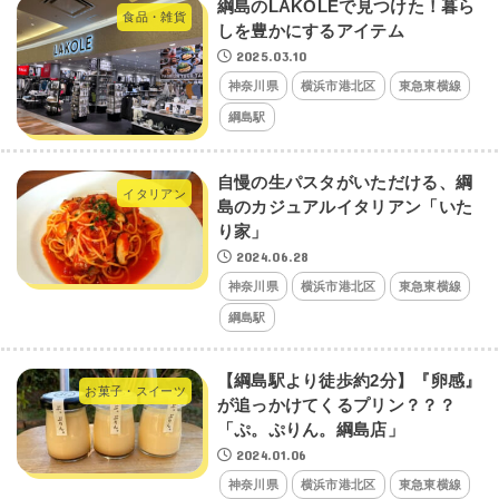
綱島のLAKOLEで見つけた！暮ら
食品・雑貨
しを豊かにするアイテム
2025.03.10
神奈川県
横浜市港北区
東急東横線
綱島駅
自慢の生パスタがいただける、綱
イタリアン
島のカジュアルイタリアン「いた
り家」
2024.06.28
神奈川県
横浜市港北区
東急東横線
綱島駅
【綱島駅より徒歩約2分】『卵感』
お菓子・スイーツ
が追っかけてくるプリン？？？
「ぷ。ぷりん。綱島店」
2024.01.06
神奈川県
横浜市港北区
東急東横線