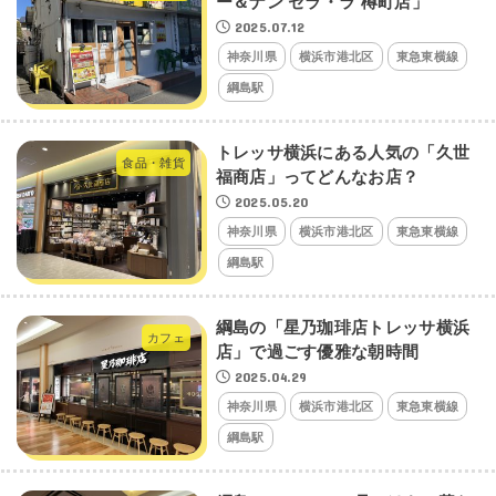
ー＆ナン セラ・ラ 樽町店」
2025.07.12
神奈川県
横浜市港北区
東急東横線
綱島駅
トレッサ横浜にある人気の「久世
食品・雑貨
福商店」ってどんなお店？
2025.05.20
神奈川県
横浜市港北区
東急東横線
綱島駅
綱島の「星乃珈琲店トレッサ横浜
カフェ
店」で過ごす優雅な朝時間
2025.04.29
神奈川県
横浜市港北区
東急東横線
綱島駅