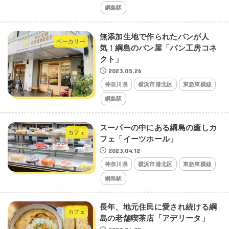
綱島駅
無添加生地で作られたパンが人
ベーカリー
気！綱島のパン屋「パン工房コネ
クト」
2023.05.26
神奈川県
横浜市港北区
東急東横線
綱島駅
スーパーの中にある綱島の癒しカ
カフェ
フェ「イーツホール」
2023.04.12
神奈川県
横浜市港北区
東急東横線
綱島駅
長年、地元住民に愛され続ける綱
カフェ
島の老舗喫茶店「アデリータ」