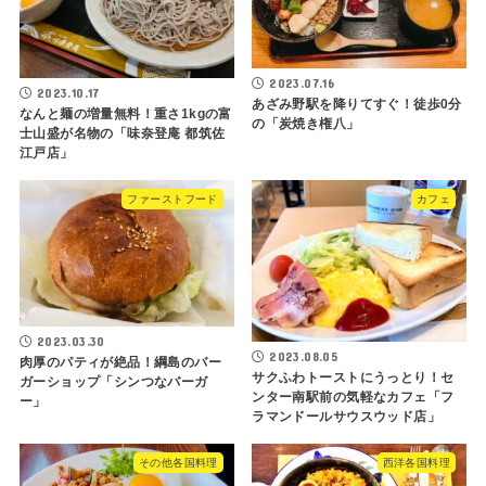
2023.07.16
2023.10.17
あざみ野駅を降りてすぐ！徒歩0分
なんと麺の増量無料！重さ1kgの富
の「炭焼き権八」
士山盛が名物の「味奈登庵 都筑佐
江戸店」
ファーストフード
カフェ
2023.03.30
2023.08.05
肉厚のパティが絶品！綱島のバー
サクふわトーストにうっとり！セ
ガーショップ「シンつなバーガ
ンター南駅前の気軽なカフェ「フ
ー」
ラマンドールサウスウッド店」
その他各国料理
西洋各国料理