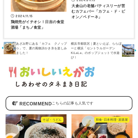
大倉山の老舗パティスリーが営
むカフェバー「カフェ・ド・ピ
2024.11.15
オン／ペドーネ」
鶏焼売がイチオシ！日吉の食堂
酒場「まちノ食堂」
あざみ野にある「カフェ クノップ
横浜市都筑区｜夏といえば、ららぽ
ゥ」で、夏の風物詩かき氷を楽しみ
ーと横浜「セントラルガーデン
ました！
KiLaLa」のポップジェットで水遊
び！
RECOMMEND
そば・うどん
和食･日本料理･居酒屋