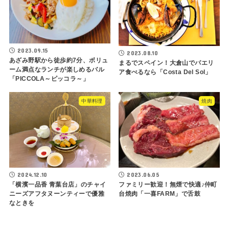
2023.09.15
2023.08.10
あざみ野駅から徒歩約7分、ボリュ
まるでスペイン！大倉山でパエリ
ーム満点なランチが楽しめるバル
ア食べるなら「Costa Del Sol」
「PICCOLA～ピッコラ～」
中華料理
焼肉
2024.12.10
2023.06.05
「横濱一品香 青葉台店」のチャイ
ファミリー歓迎！無煙で快適♪仲町
ニーズアフタヌーンティーで優雅
台焼肉「一喜FARM」で舌鼓
なときを