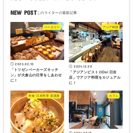
NEW POST
ベーカリー
アジア料理
2025.02.10
2024.12.20
「トツゼンベーカーズキッチ
「アジアンビストロDai 日吉
ン」が大倉山の日常をしあわせ
店」でアジア料理をカジュアル
に！
に！
和食･日本料理･居酒屋
カフェ
2024.09.15