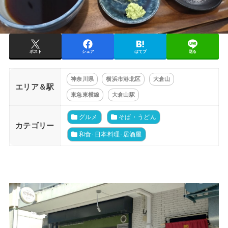
ポスト
シェア
はてブ
送る
神奈川県
横浜市港北区
大倉山
エリア＆駅
東急東横線
大倉山駅
グルメ
そば・うどん
カテゴリー
和食･日本料理･居酒屋