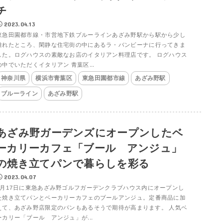
チ
2023.04.13
東急田園都市線・市営地下鉄ブルーラインあざみ野駅から駅から少し
離れたところ、閑静な住宅街の中にあるラ・バンビーナに行ってきま
した。ログハウスの素敵なお店のイタリアン料理店です。 ログハウス
の中でいただくイタリアン 青葉区...
神奈川県
横浜市青葉区
東急田園都市線
あざみ野駅
ブルーライン
あざみ野駅
あざみ野ガーデンズにオープンしたベ
ーカリーカフェ「ブール アンジュ」
の焼き立てパンで暮らしを彩る
2023.04.07
2月17日に東急あざみ野ゴルフガーデンクラブハウス内にオープンし
た焼き立てパンとベーカリーカフェのブールアンジュ。定番商品に加
えて、あざみ野店限定のパンもあるそうで期待が高まります。 人気ベ
ーカリー「ブール アンジュ」が...