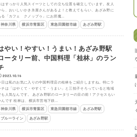
氷はすっかり人気スイーツとしての立ち位置を確立しています。友人
から、おいしいかき氷屋さんがあるよ！と教えてもらい、あざみ野に
ある「カフェ クノップゥ」にお邪魔...
神奈川県
横浜市青葉区
東急田園都市線
あざみ野駅
はやい！やすい！うまい！あざみ野駅
ロータリー前、中国料理「桂林」のラン
チ
2023.10.16
今日は私のお気に入りの中国料理店の桂林をご紹介しますね。特にラ
ンチは「はやくて・やすくて・うまい」と三拍子そろっていると地域
でも人気なんです。 あざみ野駅のロータリーの目の前！アクセスもい
いんです 桂林は、横浜市営地下鉄...
神奈川県
横浜市青葉区
東急田園都市線
あざみ野駅
ブルーライン
あざみ野駅