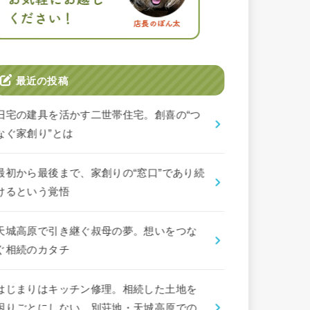
最近の投稿
旧宅の建具を活かす二世帯住宅。創喜の“つ
なぐ家創り”とは
最初から最後まで、家創りの“窓口”であり続
けるという覚悟
天城高原で引き継ぐ叔母の夢。想いをつな
ぐ相続のカタチ
はじまりはキッチン修理。相続した土地を
困りごとにしない、別荘地・天城高原での