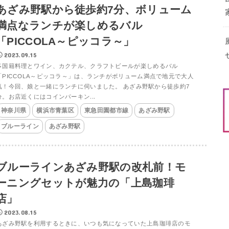
あざみ野駅から徒歩約7分、ボリューム
満点なランチが楽しめるバル
「PICCOLA～ピッコラ～」
2023.09.15
多国籍料理とワイン、カクテル、クラフトビールが楽しめるバル
「PICCOLA～ピッコラ～」は、ランチがボリューム満点で地元で大人
気！今回、娘と一緒にランチに伺いました。 あざみ野駅から徒歩約7
分。お店近くにはコインパーキン...
神奈川県
横浜市青葉区
東急田園都市線
あざみ野駅
ブルーライン
あざみ野駅
ブルーラインあざみ野駅の改札前！モ
ーニングセットが魅力の「上島珈琲
店」
2023.08.15
あざみ野駅を利用するときに、いつも気になっていた上島珈琲店のモ