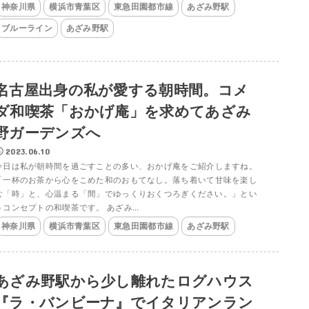
神奈川県
横浜市青葉区
東急田園都市線
あざみ野駅
ブルーライン
あざみ野駅
名古屋出身の私が愛する朝時間。コメ
ダ和喫茶「おかげ庵」を求めてあざみ
野ガーデンズへ
2023.06.10
今日は私が朝時間を過ごすことの多い、おかげ庵をご紹介しますね。
「一杯のお茶から心をこめた和のおもてなし。落ち着いて甘味を楽し
む「時」と、心温まる「間」でゆっくりおくつろぎください。」とい
うコンセプトの和喫茶です。 あざみ...
神奈川県
横浜市青葉区
東急田園都市線
あざみ野駅
あざみ野駅から少し離れたログハウス
『ラ・バンビーナ』でイタリアンラン