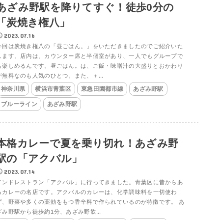
あざみ野駅を降りてすぐ！徒歩0分の
「炭焼き権八」
2023.07.16
今回は炭焼き権八の「昼ごはん。」をいただきましたのでご紹介いた
します。店内は、カウンター席と半個室があり、一人でもグループで
も楽しめるんです。昼ごはん。は、ご飯・味噌汁の大盛りとおかわり
が無料なのも人気のひとつ。また、＋...
神奈川県
横浜市青葉区
東急田園都市線
あざみ野駅
ブルーライン
あざみ野駅
本格カレーで夏を乗り切れ！あざみ野
駅の「アクバル」
2023.07.14
インドレストラン「アクバル」に行ってきました。青葉区に昔からあ
るカレーの名店です。アクバルのカレーは、化学調味料を一切使わ
ず、野菜や多くの薬効をもつ香辛料で作られているのが特徴です。 あ
ざみ野駅から徒歩約1分、あざみ野飲...