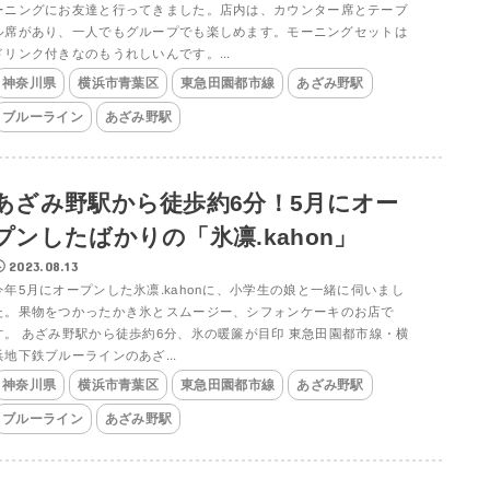
ーニングにお友達と行ってきました。店内は、カウンター席とテーブ
ル席があり、一人でもグループでも楽しめます。モーニングセットは
ドリンク付きなのもうれしいんです。...
神奈川県
横浜市青葉区
東急田園都市線
あざみ野駅
ブルーライン
あざみ野駅
あざみ野駅から徒歩約6分！5月にオー
プンしたばかりの「氷凛.kahon」
2023.08.13
今年5月にオープンした氷凛.kahonに、小学生の娘と一緒に伺いまし
た。果物をつかったかき氷とスムージー、シフォンケーキのお店で
す。 あざみ野駅から徒歩約6分、氷の暖簾が目印 東急田園都市線・横
浜地下鉄ブルーラインのあざ...
神奈川県
横浜市青葉区
東急田園都市線
あざみ野駅
ブルーライン
あざみ野駅