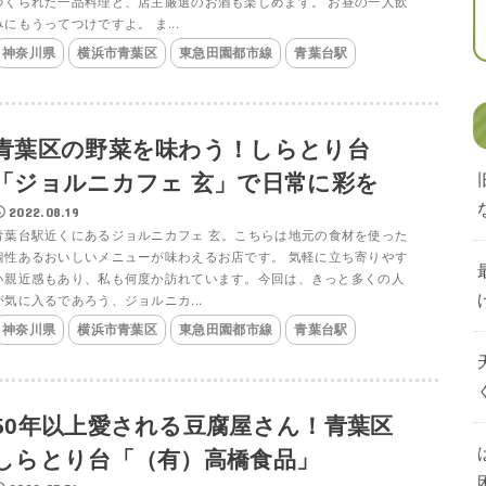
つくられた一品料理と、店主厳選のお酒も楽しめます。 お昼の一人飲
みにもうってつけですよ。 ま...
神奈川県
横浜市青葉区
東急田園都市線
青葉台駅
青葉区の野菜を味わう！しらとり台
「ジョルニカフェ 玄」で日常に彩を
2022.08.19
青葉台駅近くにあるジョルニカフェ 玄。こちらは地元の食材を使った
個性あるおいしいメニューが味わえるお店です。 気軽に立ち寄りやす
い親近感もあり、私も何度か訪れています。今回は、きっと多くの人
が気に入るであろう、ジョルニカ...
神奈川県
横浜市青葉区
東急田園都市線
青葉台駅
50年以上愛される豆腐屋さん！青葉区
しらとり台「（有）高橋食品」