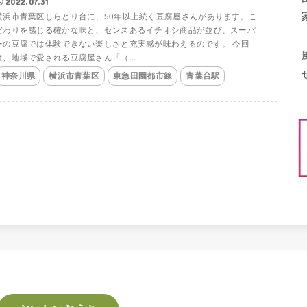
2022.07.31
横浜市青葉区しらとり台に、50年以上続く豆腐屋さんがあります。こ
だわりを感じる確かな味と、センスあるイチオシ商品が並び、スーパ
ーの豆腐では体験できない楽しさと充実感が味わえるのです。 今回
は、地域で愛される豆腐屋さん「（...
神奈川県
横浜市青葉区
東急田園都市線
青葉台駅