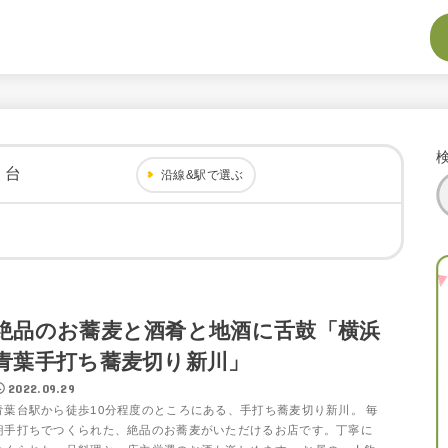
り台
沿線&駅で選ぶ
絶品のお蕎麦と酒肴と地酒に舌鼓「横浜
青葉手打ち蕎麦切り新川」
2022.09.29
青葉台駅から徒歩10分程度のところにある、手打ち蕎麦切り新川。 毎
朝手打ちでつくられた、絶品のお蕎麦がいただけるお店です。丁寧に