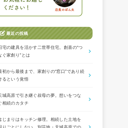
最近の投稿
旧宅の建具を活かす二世帯住宅。創喜の“つ
なぐ家創り”とは
最初から最後まで、家創りの“窓口”であり続
けるという覚悟
天城高原で引き継ぐ叔母の夢。想いをつな
ぐ相続のカタチ
はじまりはキッチン修理。相続した土地を
困りごとにしない、別荘地・天城高原での