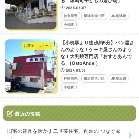
る「堀崎町子どもの遊び場」
2025.06.07
神奈川県
横浜市港北区
JR横浜線
小机駅
【小机駅より徒歩約5分】パン屋さ
お菓子・スイーツ
んのような！ケーキ屋さんのよう
な！大判焼専門店「おすとあんで
る」(OstoAndel）
2024.03.08
神奈川県
横浜市港北区
JR横浜線
小机駅
最近の投稿
旧宅の建具を活かす二世帯住宅。創喜の“つなぐ家