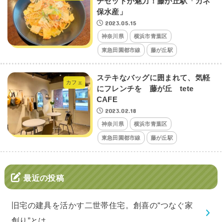
チセットが魅力！藤が丘駅「カネ
保水産」
2023.05.15
神奈川県
横浜市青葉区
東急田園都市線
藤が丘駅
ステキなバッグに囲まれて、気軽
カフェ
にフレンチを 藤が丘 tete
CAFE
2023.02.18
神奈川県
横浜市青葉区
東急田園都市線
藤が丘駅
最近の投稿
旧宅の建具を活かす二世帯住宅。創喜の“つなぐ家
創り”とは