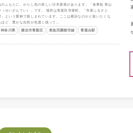
山のふもとに、からし色の美しい日本家屋があります。「食事処 青山
亭（せいざんてい）」です。 場所は青葉区寺家町。「寺家ふるさと
村」という愛称で親しまれています。ここは横浜なのかと疑いたくな
るほど、豊かな自然が色濃く残って...
神奈川県
横浜市青葉区
東急田園都市線
青葉台駅