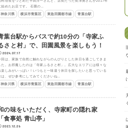
総料理長をつとめた平田洋一さんと、店長だった長澤勇さんが2017年
に始めたお店です。 石畳の...
神奈川県
横浜市青葉区
東急田園都市線
青葉台駅
青葉台駅からバスで約10分の「寺家ふ
るさと村」で、田園風景を楽しもう！
2024.07.17
今回は、家族で自然に触れながらのんびりとした休日を過ごしてきま
した。お邪魔したのは「寺家ふるさと村」。広大なエリアには様々な
お楽しみがいっぱい！いつもと一味違う休日を探したいと思っている
方は、ぜひ参考にしてみてくださいね...
神奈川県
横浜市青葉区
東急田園都市線
青葉台駅
和の味をいただく、寺家町の隠れ家
「食事処 青山亭」
2023.12.26