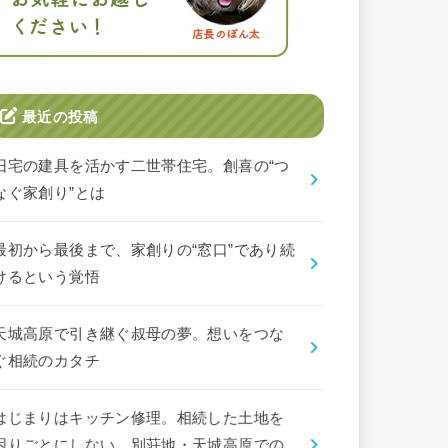
最近の投稿
旧宅の建具を活かす二世帯住宅。創喜の“つ
なぐ家創り”とは
最初から最後まで、家創りの“窓口”であり続
けるという覚悟
天城高原で引き継ぐ叔母の夢。想いをつな
ぐ相続のカタチ
はじまりはキッチン修理。相続した土地を
困りごとにしない、別荘地・天城高原での