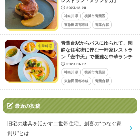
レストラン「メゾンサカ」
2023.12.20
神奈川県
横浜市青葉区
東急田園都市線
青葉台駅
青葉台駅からバスにゆられて、閑
中華料理
静な住宅街に佇む一軒家レストラ
ン「壺中天」で優雅な中華ランチ
2023.06.03
神奈川県
横浜市青葉区
東急田園都市線
青葉台駅
最近の投稿
旧宅の建具を活かす二世帯住宅。創喜の“つなぐ家
創り”とは