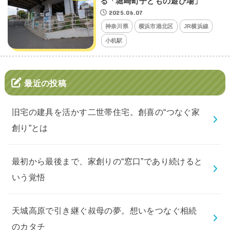
る「堀崎町子どもの遊び場」
2025.06.07
神奈川県
横浜市港北区
JR横浜線
小机駅
最近の投稿
旧宅の建具を活かす二世帯住宅。創喜の“つなぐ家
創り”とは
最初から最後まで、家創りの“窓口”であり続けると
いう覚悟
天城高原で引き継ぐ叔母の夢。想いをつなぐ相続
のカタチ